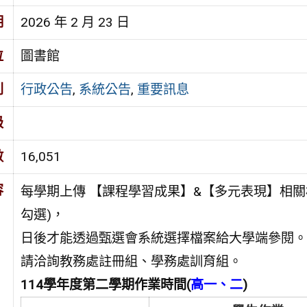
期
2026 年 2 月 23 日
位
圖書館
別
行政公告
,
系統公告
,
重要訊息
級
數
16,051
容
每學期上傳 【課程學習成果】&【多元表現】相
勾選)，
日後才能透過甄選會系統選擇檔案給大學端參閱。
請洽詢教務處註冊組、學務處訓育組。
114學年度第二學期作業時間(
高一、二
)