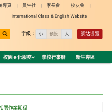
絲專頁
員生社
家長會
校友會
International Class & English Website
送出
字級：
網站導覽
小
預設
大
搜
尋：
校園ｅ化服務
學校行事曆
新生專區
相關作業期程