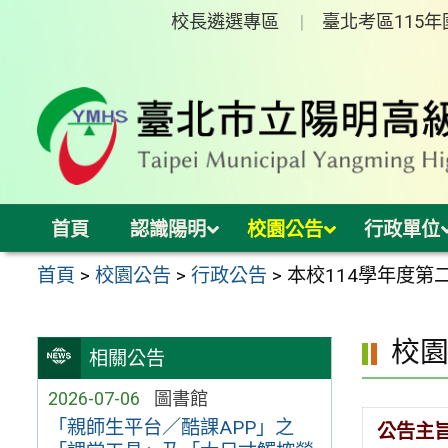
跳
校長遴選專區
臺北考區115
至
主
要
內
容
區
首頁
認識陽明
校園公告
行政單位
首頁
>
校園公告
>
行政公告
>
本校114學年度
校
相關公告
2026-07-06
圖書館
「親師生平台／酷課APP」之
公告主