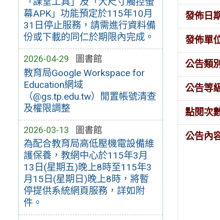
「課堂工具」及「大尺寸觸控螢
幕APK」功能預定於115年10月
發佈日
31日停止服務，請需進行資料備
份或下載的同仁於期限內完成。
發佈單
2026-04-29
圖書館
公告類
教育局Google Workspace for
Education網域
公告等
（@gs.tp.edu.tw）閒置帳號清查
及權限調整
點閱次
2026-03-13
圖書館
公告內
為配合教育局高低壓機電設備維
護保養，教網中心於115年3月
13日(星期五)晚上8時至115年3
月15日(星期日)晚上8時，將暫
停提供系統網頁服務，詳如附
件。