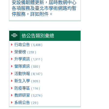
安設備韌體更新，屆時教網中心
各項服務及臺北市學術網路均暫
停服務，詳如附件。
依公告類別彙總
行政公告
( 5,408 )
榮譽榜
( 253 )
升學資訊
( 1,311 )
營隊資訊
( 530 )
活動快報
( 8,147 )
新生入學
( 305 )
防疫專區
( 116 )
教師研習
( 3,274 )
系統公告
( 29 )