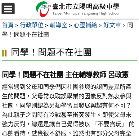
跳
至
選
主
單
首頁
>
行政單位
>
輔導室
>
心靈補給
>
好文章
>
同
要
學！問題不在社團
內
容
同學！問題不在社團
區
同學！問題不在社團 主任輔導教師 呂政憲
經常遇到父母和同學們因社團參與的認同差異所產
生的問題，父母常以耽誤學業的因素反對熱衷參與
社團，同學则認為另類學習且發展興趣有何不可？
為此親子之間時有冷戰甚至衝突發生。即使父母未
強力反對，總還是讓自己覺得被以 「不要貪玩」 的
心態看待，感覺很不舒服。雖然也有部分父母完全