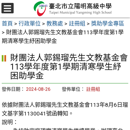
跳
至
選
主
單
首頁
>
行政單位
>
教務處
>
註冊組
>
獎助學金專區
要
>
財團法人郭錫瑠先生文教基金會113學年度第1學
內
期清寒學生紓困助學金
容
區
財團法人郭錫瑠先生文教基金會
113學年度第1學期清寒學生紓
困助學金
發佈日期：
2024-08-26
發佈單位：
註冊組
依據財團法人郭錫瑠先生文教基金會113年8月6日瑠
文基字第1130041號函轉知。
說明：