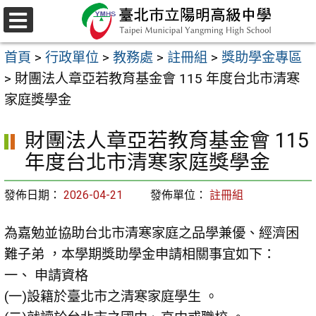
跳
至
選
主
單
首頁
>
行政單位
>
教務處
>
註冊組
>
獎助學金專區
要
>
財團法人章亞若教育基金會 115 年度台北市清寒
內
家庭獎學金
容
區
財團法人章亞若教育基金會 115
年度台北市清寒家庭獎學金
發佈日期：
2026-04-21
發佈單位：
註冊組
為嘉勉並協助台北市清寒家庭之品學兼優、經濟困
難子弟 ，本學期獎助學金申請相關事宜如下：
一、 申請資格
(一)設籍於臺北市之清寒家庭學生 。