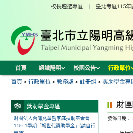
跳
校長遴選專區
臺北考區115
至
主
要
內
容
區
首頁
認識陽明
校園公告
行政單位
首頁
>
行政單位
>
教務處
>
註冊組
>
獎助學金專
財
獎助學金專區
發佈日期：
財團法人台灣兒童暨家庭扶助基金會
115- 1學期「韌世代獎助學金」(請自行