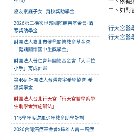
申請)
一、依據財
二、如對旨
癌友家庭子女─育秧獎助學金
2026第二梯次世邦國際慈善基金會-清
行天宮醫
寒獎助學金
行天宮醫
財團法人臺北市健鼎關懷教育基金會
「健鼎關懷國中生獎學金」
財團法人普仁青年關懷基金會「大手拉
小手」育成計畫
第46屆社團法人台灣寰宇希望協會-希
望獎學金
財團法人台北行天宮「行天宮醫學系學
生助學金實施辦法」
115學年度逆風少年教育助學計劃
2026台灣癌症基金會x遠雄人壽－癌症