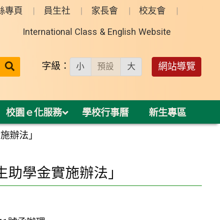
絲專頁
員生社
家長會
校友會
International Class & English Website
送出
字級：
網站導覽
小
預設
大
搜
尋：
校園ｅ化服務
學校行事曆
新生專區
實施辦法」
生助學金實施辦法」