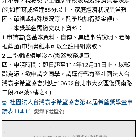
元不等，視獲獎學生個別在校表現及經濟需要決定
(
例如智育成績達
85
分以上、家庭經濟狀況異常艱
困、單親或特殊境況等，酌予增加得獎金額
)
。
三、本獎學金需繳交以下資料：
1.
申請書
(
含基本資料、自傳、具體事蹟說明、老師
推薦函
)
申請書紙本可以至註冊組索取。
2.
上學期成績單影本
(
需蓋教務處章
)
四、申請時間：即日起至
114
年
12
月
31
日止，以郵
戳為憑，欲申請之同學，請逕行郵寄至社團法人台
灣寰宇希望協會
(
地址
:10663
台北市大安區復興南路
二段
268
號
5
樓之
3 )
社團法人台灣寰宇希望協會第44屆希望獎學金申
請表114.11
(點擊下載檔案)