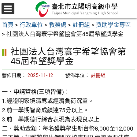
跳
至
選
主
單
首頁
>
行政單位
>
教務處
>
註冊組
>
獎助學金專區
要
>
社團法人台灣寰宇希望協會第45屆希望獎學金
內
容
社團法人台灣寰宇希望協會第
區
45屆希望獎學金
發佈日期：
2025-11-12
發佈單位：
註冊組
一、申請資格
(
三項皆備
)
：
1.
經證明家境清寒或經濟負荷沉重。
2.
前一學期智育成績達
75
分以上。
3.
前一學期德行綜合表現為表現良以上
二、獎助金額：每名獲獎學生新台幣
8,000
至
12,000