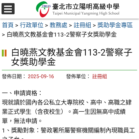
跳
至
選
主
單
首頁
>
行政單位
>
教務處
>
註冊組
>
獎助學金專區
要
>
白曉燕文教基金會113-2警察子女獎助學金
內
容
白曉燕文教基金會113-2警察子
區
女獎助學金
發佈日期：
2025-09-16
發佈單位：
註冊組
一、申請資格：
現就讀於國內各公私立大專院校、高中、高職之肄
業正式學生（含夜校生）。高一生因無高中成績
單，無法申請。
1、獎勵對象：警政署所屬警察機關編制內現職員工