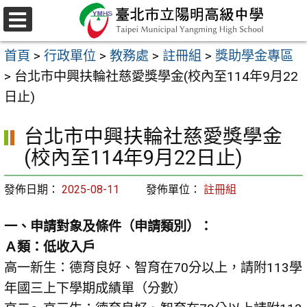
跳
至
選
主
單
首頁
>
行政單位
>
教務處
>
註冊組
>
獎助學金專區
要
>
台北市中興扶輪社慈愛獎學金(校內至114年9月22
內
日止)
容
區
台北市中興扶輪社慈愛獎學金
(校內至114年9月22日止)
發佈日期：
2025-08-11
發佈單位：
註冊組
一、申請對象及條件（申請類別）：
Ａ類：低收入戶
高一新生：德育良好、智育在70分以上，請附113學
年國三上下學期成績單（分數）