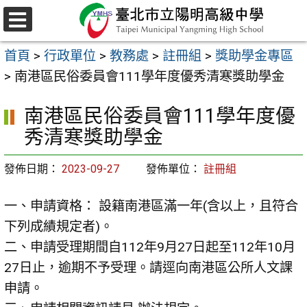
跳
至
選
主
單
首頁
>
行政單位
>
教務處
>
註冊組
>
獎助學金專區
要
>
南港區民俗委員會111學年度優秀清寒獎助學金
內
容
南港區民俗委員會111學年度優
區
秀清寒獎助學金
發佈日期：
2023-09-27
發佈單位：
註冊組
一、申請資格： 設籍南港區滿一年(含以上，且符合
下列成績規定者)。
二、申請受理期間自112年9月27日起至112年10月
27日止，逾期不予受理。請逕向南港區公所人文課
申請。