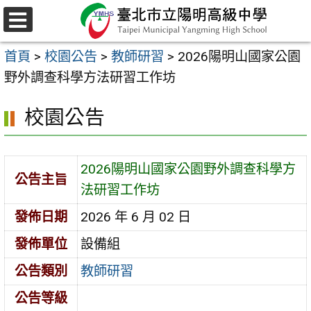
跳
至
選
主
單
首頁
>
校園公告
>
教師研習
>
2026陽明山國家公園
要
野外調查科學方法研習工作坊
內
容
校園公告
區
2026陽明山國家公園野外調查科學方
公告主旨
法研習工作坊
發佈日期
2026 年 6 月 02 日
發佈單位
設備組
公告類別
教師研習
公告等級