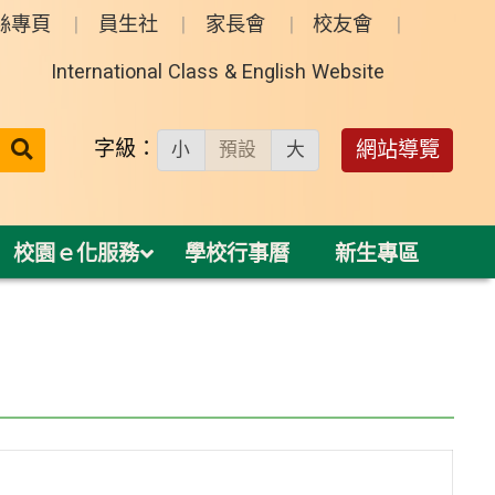
絲專頁
員生社
家長會
校友會
International Class & English Website
送出
字級：
網站導覽
小
預設
大
搜
尋：
校園ｅ化服務
學校行事曆
新生專區