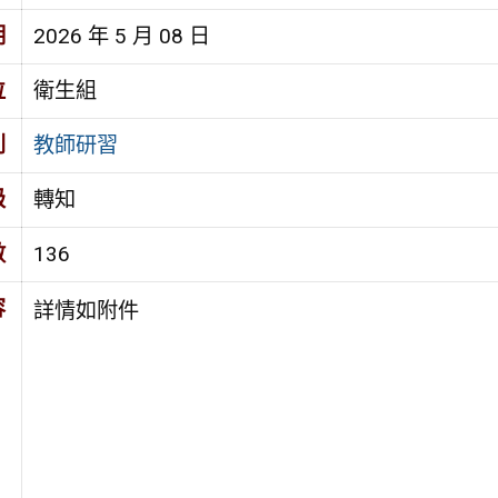
期
2026 年 5 月 08 日
位
衛生組
別
教師研習
級
轉知
數
136
容
詳情如附件