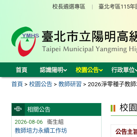
跳
校長遴選專區
臺北考區115
至
主
要
內
容
區
首頁
認識陽明
校園公告
行政單位
首頁
>
校園公告
>
教師研習
>
2026淨零種子教
校
相關公告
2026-08-06
衛生組
教師培力永續工作坊
公告主