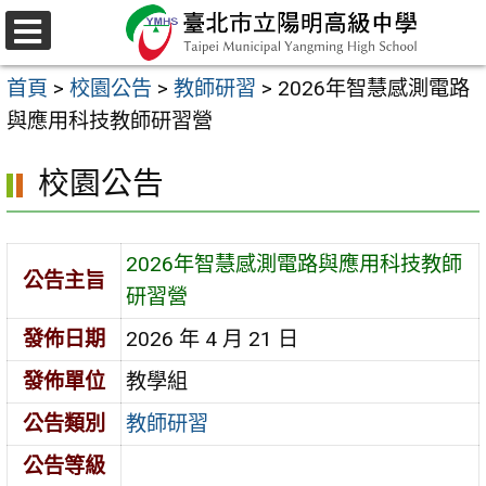
跳
至
選
主
單
首頁
>
校園公告
>
教師研習
>
2026年智慧感測電路
要
與應用科技教師研習營
內
容
校園公告
區
2026年智慧感測電路與應用科技教師
公告主旨
研習營
發佈日期
2026 年 4 月 21 日
發佈單位
教學組
公告類別
教師研習
公告等級