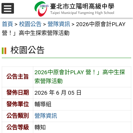
跳
至
選
主
單
首頁
>
校園公告
>
營隊資訊
>
2026中原會計PLAY
要
營！」高中生探索營隊活動
內
容
校園公告
區
2026中原會計PLAY 營！」高中生探
公告主旨
索營隊活動
發佈日期
2026 年 6 月 05 日
發佈單位
輔導組
公告類別
營隊資訊
公告等級
轉知