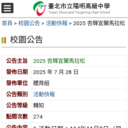
跳
至
選
主
單
首頁
>
校園公告
>
活動快報
>
2025 杏輝宜蘭馬拉松
要
內
校園公告
容
區
公告主旨
2025 杏輝宜蘭馬拉松
發佈日期
2025 年 7 月 28 日
發佈單位
體育組
公告類別
活動快報
公告等級
轉知
點閱次數
274
公告內容