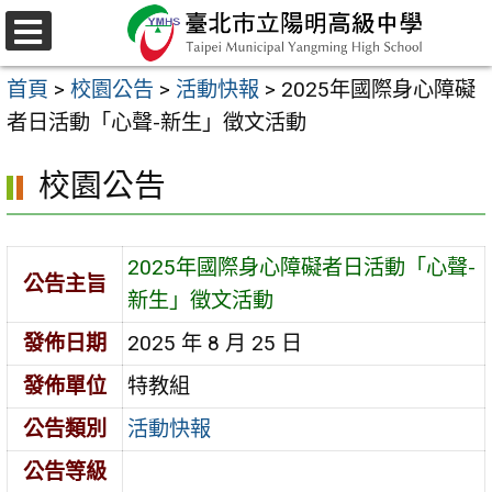
跳
至
選
主
單
首頁
>
校園公告
>
活動快報
>
2025年國際身心障礙
要
者日活動「心聲-新生」徵文活動
內
容
校園公告
區
2025年國際身心障礙者日活動「心聲-
公告主旨
新生」徵文活動
發佈日期
2025 年 8 月 25 日
發佈單位
特教組
公告類別
活動快報
公告等級