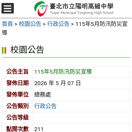
跳
至
選
主
單
首頁
>
校園公告
>
行政公告
>
115年5月防汛防災宣
要
導
內
容
校園公告
區
公告主旨
115年5月防汛防災宣導
發佈日期
2026 年 5 月 07 日
發佈單位
總務處
公告類別
行政公告
公告等級
點閱次數
211