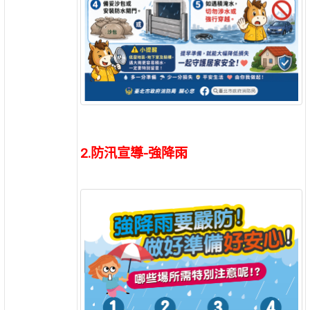
2.防汛宣導-強降雨