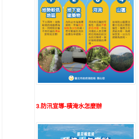
3.防汛宣導-積淹水怎麼辦