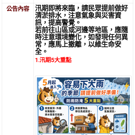
汛期即將來臨，請民眾提前做好
公告內容
清淤排水，注意氣象與災害資
訊，提高警覺。
若前往山區或河邊等地區，應隨
時注意環境變化，如發現任何異
常，應馬上撤離，以維生命安
全。
1.汛期5大重點