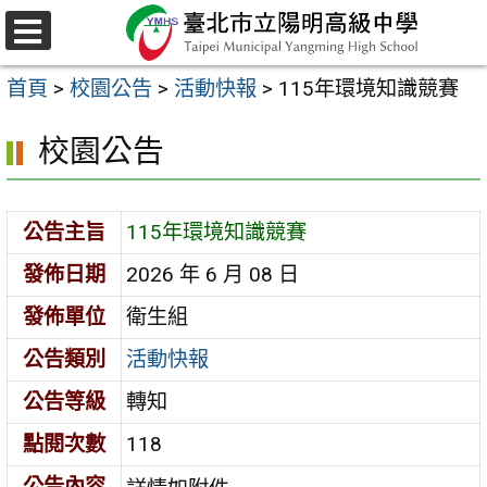
跳
至
選
主
單
首頁
>
校園公告
>
活動快報
>
115年環境知識競賽
要
內
校園公告
容
區
公告主旨
115年環境知識競賽
發佈日期
2026 年 6 月 08 日
發佈單位
衛生組
公告類別
活動快報
公告等級
轉知
點閱次數
118
公告內容