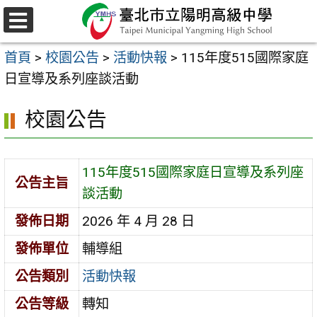
跳
至
選
主
單
首頁
>
校園公告
>
活動快報
>
115年度515國際家庭
要
日宣導及系列座談活動
內
容
校園公告
區
115年度515國際家庭日宣導及系列座
公告主旨
談活動
發佈日期
2026 年 4 月 28 日
發佈單位
輔導組
公告類別
活動快報
公告等級
轉知