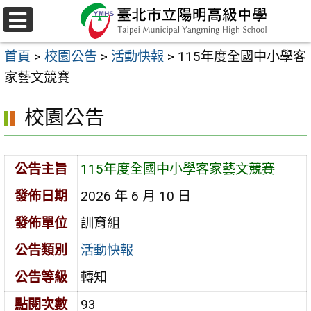
跳
至
選
主
單
首頁
>
校園公告
>
活動快報
>
115年度全國中小學客
要
家藝文競賽
內
容
校園公告
區
公告主旨
115年度全國中小學客家藝文競賽
發佈日期
2026 年 6 月 10 日
發佈單位
訓育組
公告類別
活動快報
公告等級
轉知
點閱次數
93