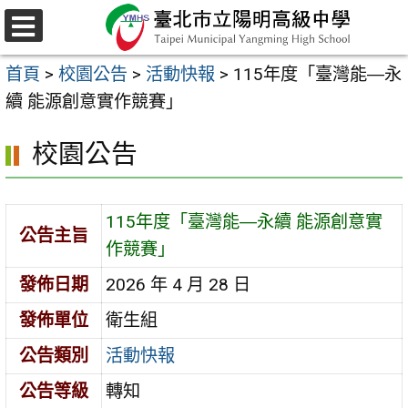
跳
至
選
主
單
首頁
>
校園公告
>
活動快報
>
115年度「臺灣能―永
要
續 能源創意實作競賽」
內
容
校園公告
區
115年度「臺灣能―永續 能源創意實
公告主旨
作競賽」
發佈日期
2026 年 4 月 28 日
發佈單位
衛生組
公告類別
活動快報
公告等級
轉知