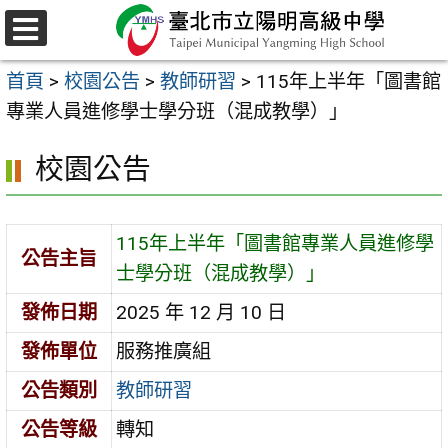
跳
至
選
主
單
首頁
>
校園公告
>
教師研習
>
115年上半年「圖書館
要
專業人員進修學士學分班（混成教學）」
內
容
校園公告
區
115年上半年「圖書館專業人員進修學
公告主旨
士學分班（混成教學）」
發佈日期
2025 年 12 月 10 日
發佈單位
服務推廣組
公告類別
教師研習
公告等級
轉知