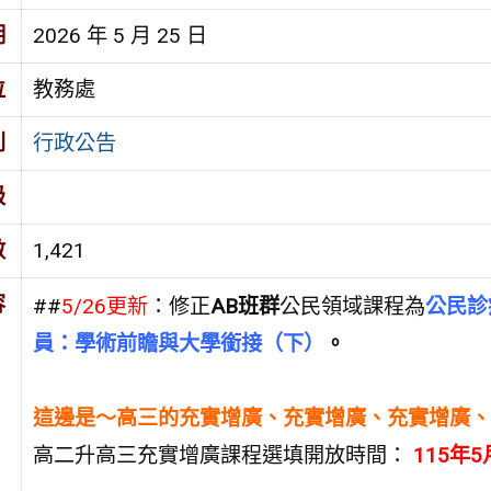
期
2026 年 5 月 25 日
位
教務處
別
行政公告
級
數
1,421
容
##
5/26更新
：修正
AB班群
公民領域課程為
公民診
員：學術前瞻與大學銜接（下）
。
這邊是～高三的充實增廣、充實增廣、充實增廣、
高二升高三充實增廣課程選填開放時間：
115年5月