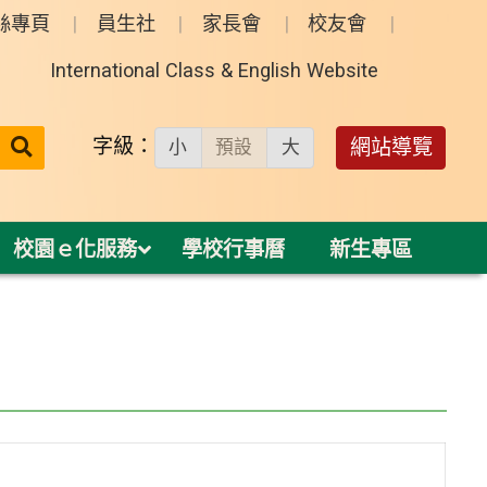
絲專頁
員生社
家長會
校友會
International Class & English Website
送出
字級：
網站導覽
小
預設
大
搜
尋：
校園ｅ化服務
學校行事曆
新生專區