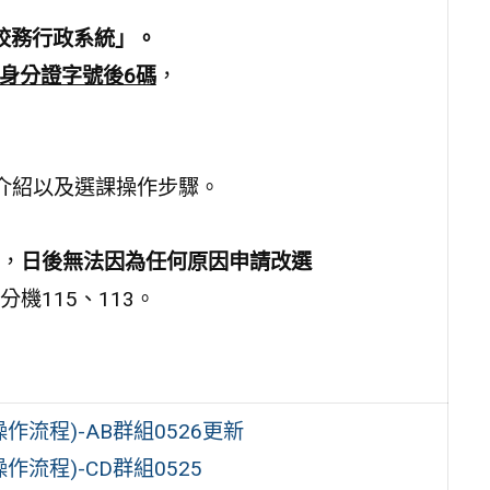
校務行政系統」。
身分證字號後6碼
，
介紹以及選課操作步驟。
程，
日後無法因為任何原因申請改選
機115、113。
流程)-AB群組0526更新
流程)-CD群組0525