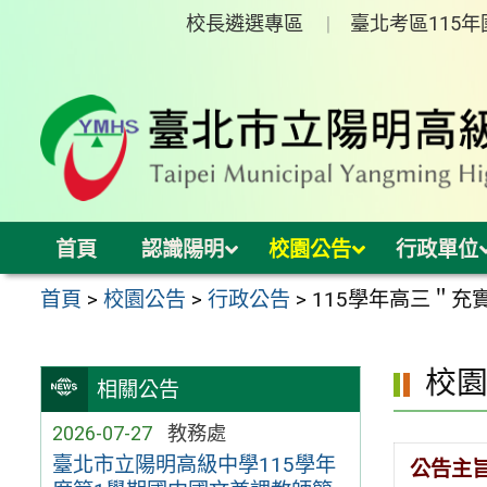
跳
校長遴選專區
臺北考區115
至
主
要
內
容
區
首頁
認識陽明
校園公告
行政單位
首頁
>
校園公告
>
行政公告
>
115學年高三＂充
校
相關公告
2026-07-27
教務處
臺北市立陽明高級中學115學年
公告主