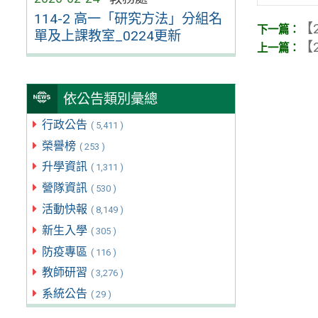
114-2 高一「研究方法」分組名
【2
單及上課教室_0224更新
【2
依公告類別彙總
行政公告
( 5,411 )
榮譽榜
( 253 )
升學資訊
( 1,311 )
營隊資訊
( 530 )
活動快報
( 8,149 )
新生入學
( 305 )
防疫專區
( 116 )
教師研習
( 3,276 )
系統公告
( 29 )