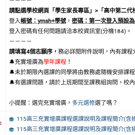
－－－－
請點選學校網頁「學生家長專區」>「高中第二代
登入
帳號：ymsh+學號
，
密碼：第一次登入預設為
登入密碼有任何問題請洽本校資訊室(分機184)。
－－－－
請填寫4個志願序，
務必詳閱附件說明，內有課程
🔔充實增廣為
學年課程
！
🔔未於期限內選課的同學將由教務處隨機安排課
🔔有選課問題，請於上班期間至課務組詢問，校內分
小提醒：選完充實增廣，
多元選修
選了嗎？
115高三充實增廣課程選課說明及課程簡介(含操作
件
115高三充實增廣課程選課說明及課程簡介(含操作