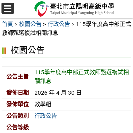
跳
至
選
主
單
首頁
>
校園公告
>
行政公告
>
115學年度高中部正式
要
教師甄選複試相關訊息
內
容
校園公告
區
115學年度高中部正式教師甄選複試相
公告主旨
關訊息
發佈日期
2026 年 4 月 30 日
發佈單位
教學組
公告類別
行政公告
公告等級