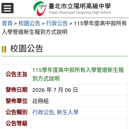
跳
至
選
主
單
首頁
>
校園公告
>
行政公告
>
115學年度高中部所有
要
入學管道新生報到方式說明
內
容
校園公告
區
115學年度高中部所有入學管道新生報
公告主旨
到方式說明
發佈日期
2026 年 7 月 06 日
發佈單位
註冊組
公告類別
行政公告
,
新生入學
公告等級