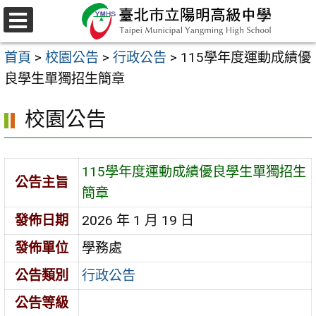
跳
至
選
主
單
首頁
>
校園公告
>
行政公告
>
115學年度運動成績優
要
良學生單獨招生簡章
內
容
校園公告
區
115學年度運動成績優良學生單獨招生
公告主旨
簡章
發佈日期
2026 年 1 月 19 日
發佈單位
學務處
公告類別
行政公告
公告等級