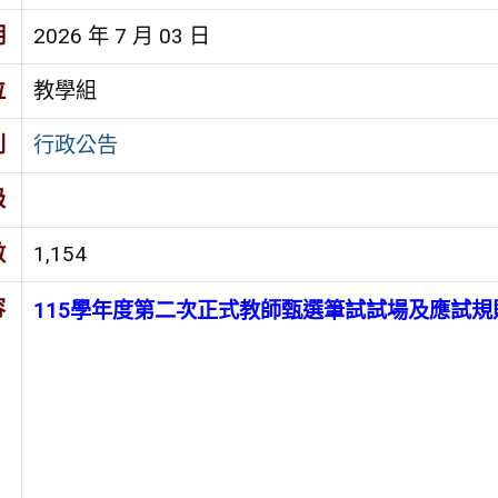
期
2026 年 7 月 03 日
位
教學組
別
行政公告
級
數
1,154
容
115學年度第二次正式教師甄選筆試試場及應試