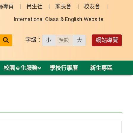
絲專頁
員生社
家長會
校友會
International Class & English Website
送出
字級：
網站導覽
小
預設
大
搜
尋：
校園ｅ化服務
學校行事曆
新生專區