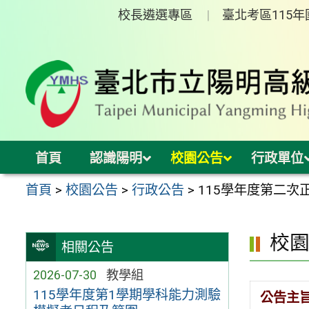
跳
校長遴選專區
臺北考區115
至
主
要
內
容
區
首頁
認識陽明
校園公告
行政單位
首頁
>
校園公告
>
行政公告
>
115學年度第二
校
相關公告
2026-07-30
教學組
115學年度第1學期學科能力測驗
公告主