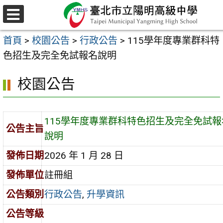
跳
至
選
主
單
首頁
>
校園公告
>
行政公告
>
115學年度專業群科特
要
色招生及完全免試報名說明
內
容
校園公告
區
115學年度專業群科特色招生及完全免試報
公告主旨
說明
發佈日期
2026 年 1 月 28 日
發佈單位
註冊組
公告類別
行政公告
,
升學資訊
公告等級