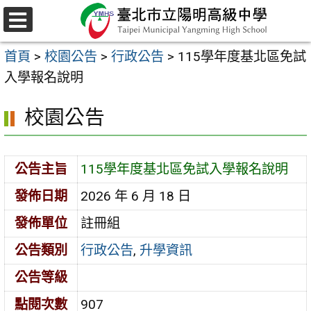
跳
至
選
主
單
首頁
>
校園公告
>
行政公告
>
115學年度基北區免試
要
入學報名說明
內
容
校園公告
區
公告主旨
115學年度基北區免試入學報名說明
發佈日期
2026 年 6 月 18 日
發佈單位
註冊組
公告類別
行政公告
,
升學資訊
公告等級
點閱次數
907