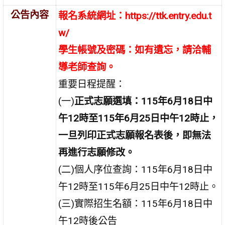
公告內容
報名系統網址：
https://ttk.entry.edu.t
w/
學生帳號及密碼：如有遺忘，請洽輔
導老師查詢。
重要日程提醒：
(一)
正式志願選填：
115
年
6
月18
日
中
午
12
時至
115
年
6
月
25
日
中午
12
時止，
一旦列印正式志願報名表後，即無法
再進行志願修改。
(二)個人序位查詢：115年6月18日中
午12時至115年6月25日中午12時止。
(三)實際招生名額：115年6月18日中
午12時後公告