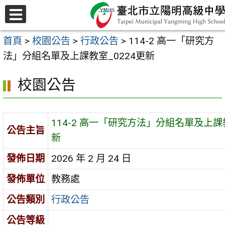
跳
至
選
主
單
首頁
>
校園公告
>
行政公告
>
114-2 高一「研究方
要
法」分組名單及上課教室_0224更新
內
容
校園公告
區
114-2 高一「研究方法」分組名單及上課教
公告主旨
新
發佈日期
2026 年 2 月 24 日
發佈單位
教務處
公告類別
行政公告
公告等級