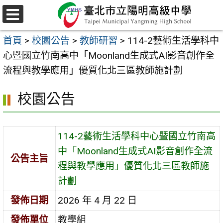
跳
至
選
主
單
首頁
>
校園公告
>
教師研習
>
114-2藝術生活學科中
要
心暨國立竹南高中「Moonland生成式AI影音創作全
內
流程與教學應用」優質化北三區教師施計劃
容
區
校園公告
114-2藝術生活學科中心暨國立竹南高
中「Moonland生成式AI影音創作全流
公告主旨
程與教學應用」優質化北三區教師施
計劃
發佈日期
2026 年 4 月 22 日
發佈單位
教學組