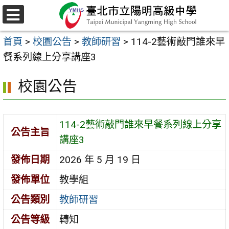
跳
至
選
主
單
首頁
>
校園公告
>
教師研習
>
114-2藝術敲門誰來早
要
餐系列線上分享講座3
內
容
校園公告
區
114-2藝術敲門誰來早餐系列線上分享
公告主旨
講座3
發佈日期
2026 年 5 月 19 日
發佈單位
教學組
公告類別
教師研習
公告等級
轉知