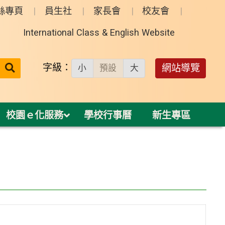
絲專頁
員生社
家長會
校友會
International Class & English Website
送出
字級：
網站導覽
小
預設
大
搜
尋：
校園ｅ化服務
學校行事曆
新生專區