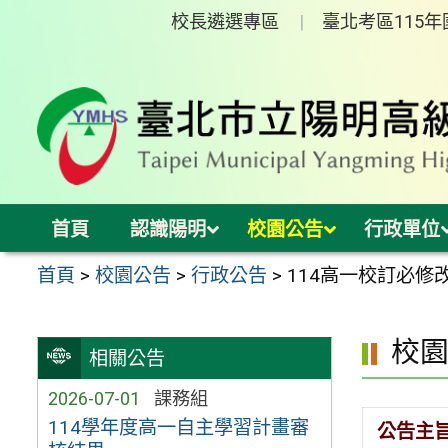
跳
校長遴選專區
臺北考區115
至
主
要
內
容
區
首頁
認識陽明
校園公告
行政單位
首頁
>
校園公告
>
行政公告
>
114高一校訂必修
校
相關公告
2026-07-01
課務組
114學年度高一自主學習計畫審
公告主