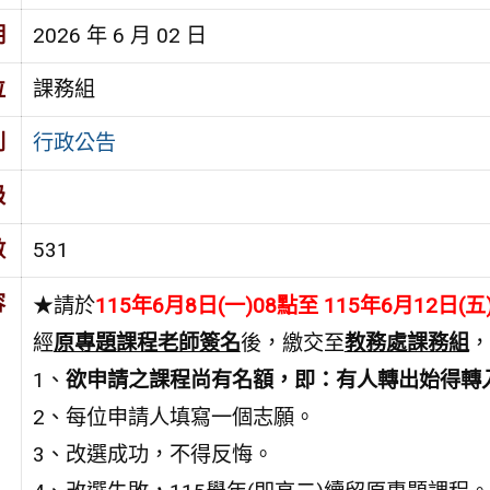
期
2026 年 6 月 02 日
位
課務組
別
行政公告
級
數
531
容
★請於
115年6月8日(一)08點至 115年6月12日(
經
原專題課程老師簽名
後，繳交至
教務處課務組
，
1、
欲申請之課程尚有名額，即：有人轉出始得轉
2、每位申請人填寫一個志願。
3、改選成功，不得反悔。