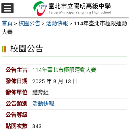
跳
至
選
主
單
首頁
>
校園公告
>
活動快報
>
114年臺北市極限運動
要
大賽
內
容
校園公告
區
公告主旨
114年臺北市極限運動大賽
發佈日期
2025 年 8 月 13 日
發佈單位
體育組
公告類別
活動快報
公告等級
點閱次數
343