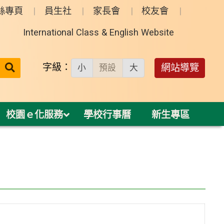
絲專頁
員生社
家長會
校友會
International Class & English Website
送出
字級：
網站導覽
小
預設
大
搜
尋：
校園ｅ化服務
學校行事曆
新生專區