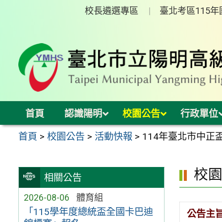
跳
校長遴選專區
臺北考區115
至
主
要
內
容
區
首頁
認識陽明
校園公告
行政單位
首頁
>
校園公告
>
活動快報
>
114年臺北市中正
校
相關公告
2026-08-06
體育組
「115學年度總統盃全國卡巴迪
公告主