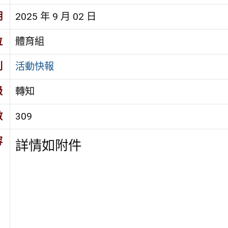
期
2025 年 9 月 02 日
位
體育組
別
活動快報
級
轉知
數
309
容
詳情如附件