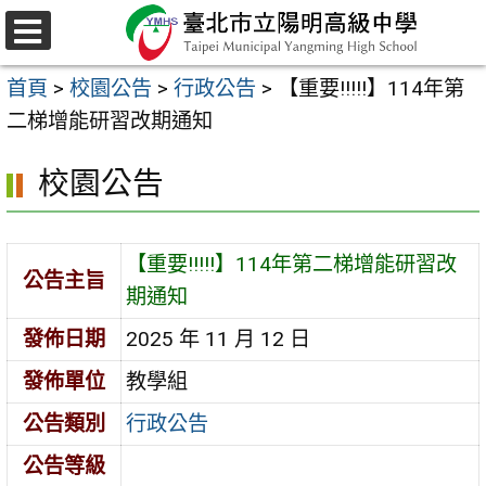
跳
至
選
主
單
首頁
>
校園公告
>
行政公告
>
【重要!!!!!】114年第
要
二梯增能研習改期通知
內
容
校園公告
區
【重要!!!!!】114年第二梯增能研習改
公告主旨
期通知
發佈日期
2025 年 11 月 12 日
發佈單位
教學組
公告類別
行政公告
公告等級