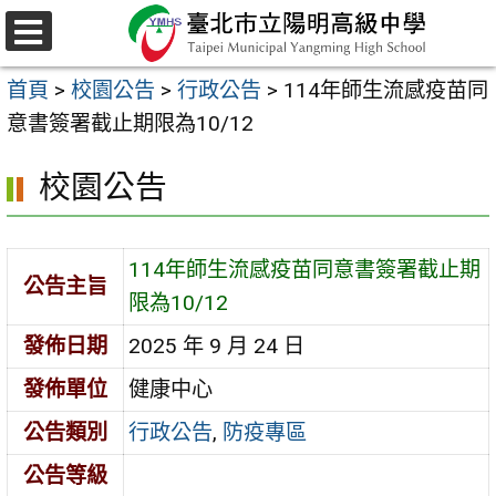
跳
至
選
主
單
首頁
>
校園公告
>
行政公告
>
114年師生流感疫苗同
要
意書簽署截止期限為10/12
內
容
校園公告
區
114年師生流感疫苗同意書簽署截止期
公告主旨
限為10/12
發佈日期
2025 年 9 月 24 日
發佈單位
健康中心
公告類別
行政公告
,
防疫專區
公告等級