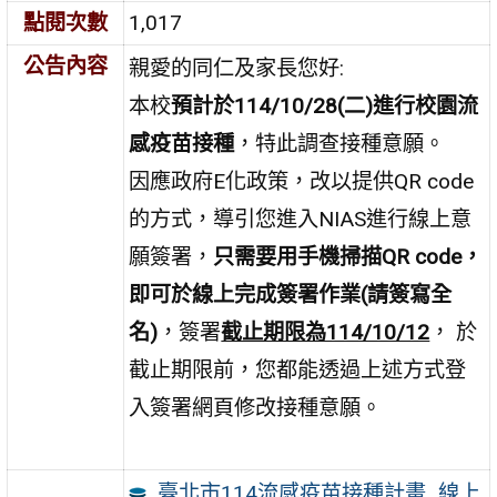
點閱次數
1,017
公告內容
親愛的同仁及家長您好:
本校
預計於114/10/28(二)進行校園流
感疫苗接種
，特此調查接種意願。
因應政府E化政策，改以提供QR code
的方式，導引您進入NIAS進行線上意
願簽署，
只需要用手機掃描QR code，
即可於線上完成簽署作業(請簽寫全
名)
，簽署
截止期限為114/10/12
， 於
截止期限前，您都能透過上述方式登
入簽署網頁修改接種意願。
臺北市114流感疫苗接種計畫_線上