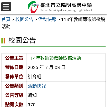
跳
至
選
主
單
首頁
>
校園公告
>
活動快報
>
114年教師節敬師徵稿
要
活動
內
容
校園公告
區
公告主旨
114年教師節敬師徵稿活動
發佈日期
2025 年 7 月 08 日
發佈單位
訓育組
公告類別
活動快報
公告等級
轉知
點閱次數
370