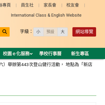
絲專頁
員生社
家長會
校友會
International Class & English Website
送出
字級：
網站導覽
小
預設
大
搜
尋：
校園ｅ化服務
學校行事曆
新生專區
期六）舉辦第443次登山健行活動， 地點為「新店