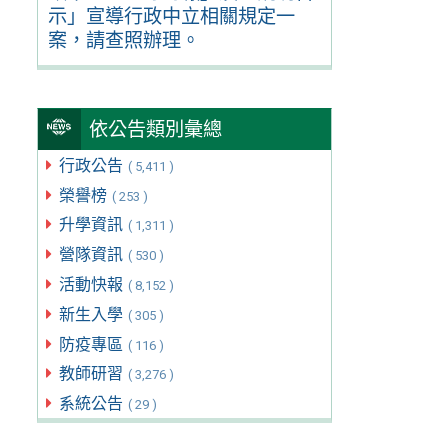
示」宣導行政中立相關規定一
案，請查照辦理。
依公告類別彙總
行政公告
( 5,411 )
榮譽榜
( 253 )
升學資訊
( 1,311 )
營隊資訊
( 530 )
活動快報
( 8,152 )
新生入學
( 305 )
防疫專區
( 116 )
教師研習
( 3,276 )
系統公告
( 29 )