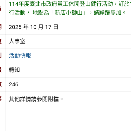
114年度臺北市政府員工休閒登山健行活動，訂於1
旨
行活動， 地點為「新店小獅山」，請踴躍參加。
期
2025 年 10 月 17 日
位
人事室
別
活動快報
級
轉知
數
246
容
其他詳情請參閱附檔。