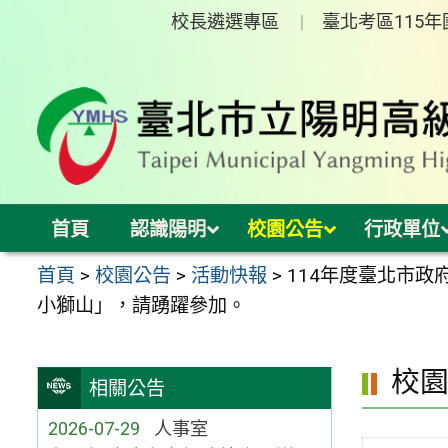
跳
校長遴選專區
臺北考區115
至
主
要
內
容
區
首頁
認識陽明
校園公告
行政單位
首頁
>
校園公告
>
活動快報
>
114年度臺北市政
小獅山」，請踴躍參加。
校
相關公告
2026-07-29
人事室