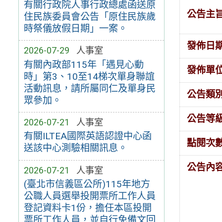
有關行政院人事行政總處函送原
公告主
住民族委員會公告「原住民族歲
時祭儀放假日期」一案。
發佈日
2026-07-29
人事室
有關內政部115年「遇見心動
發佈單
時」第3、10至14梯次單身聯誼
活動訊息，請所屬同仁及單身民
公告類
眾參加。
公告等
2026-07-21
人事室
有關ILTEA國際英語認證中心函
點閱次
送該中心測驗相關訊息。
公告內
2026-07-21
人事室
(臺北市信義區公所)115年地方
公職人員選舉投開票所工作人員
登記資料卡1份，擔任本區投開
票所工作人員，並自行免備文回