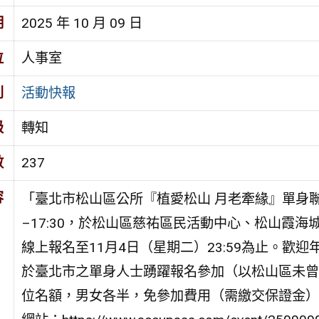
期
2025 年 10 月 09 日
位
人事室
別
活動快報
級
轉知
數
237
容
「臺北市松山區公所『植愛松山 月老牽緣』單身聯誼活
–17:30，於松山區慈祐區民活動中心、松山霞海城
線上報名至11月4日（星期二）23:59為止。歡
於臺北市之單身人士踴躍報名參加（以松山區未曾
位名額，男女各半，免參加費用（需繳交保證金）