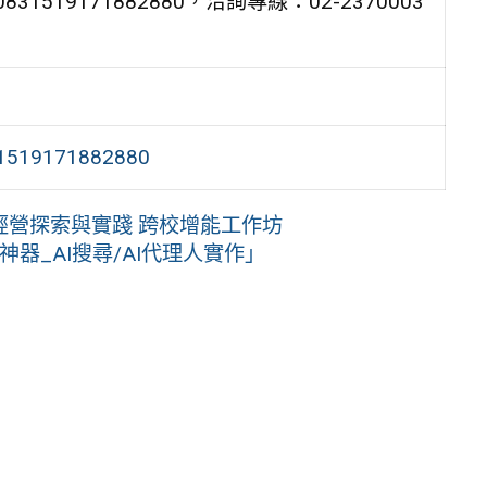
9090831519171882880，洽詢專線：02-2370003
31519171882880
經營探索與實踐 跨校增能工作坊
器_AI搜尋/AI代理人實作」