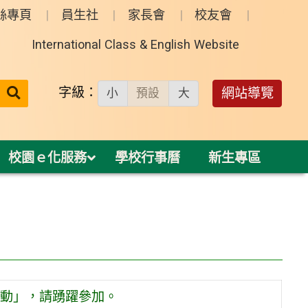
絲專頁
員生社
家長會
校友會
International Class & English Website
送出
字級：
網站導覽
小
預設
大
搜
尋：
校園ｅ化服務
學校行事曆
新生專區
活動」，請踴躍參加。