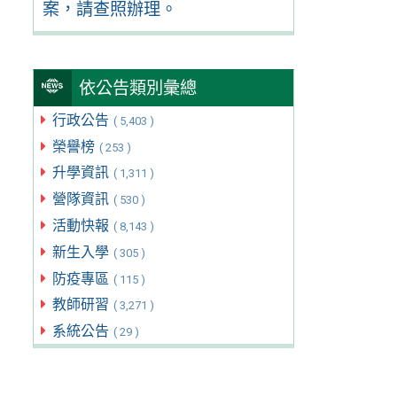
案，請查照辦理。
依公告類別彙總
行政公告
( 5,403 )
榮譽榜
( 253 )
升學資訊
( 1,311 )
營隊資訊
( 530 )
活動快報
( 8,143 )
新生入學
( 305 )
防疫專區
( 115 )
教師研習
( 3,271 )
系統公告
( 29 )