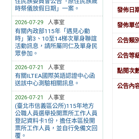
住民族委員會公告「原住民族歲
時祭儀放假日期」一案。
發佈日
2026-07-29
人事室
發佈單
有關內政部115年「遇見心動
時」第3、10至14梯次單身聯誼
公告類
活動訊息，請所屬同仁及單身民
眾參加。
公告等
2026-07-21
人事室
點閱次
有關ILTEA國際英語認證中心函
送該中心測驗相關訊息。
公告內
2026-07-21
人事室
(臺北市信義區公所)115年地方
公職人員選舉投開票所工作人員
登記資料卡1份，擔任本區投開
票所工作人員，並自行免備文回
覆。