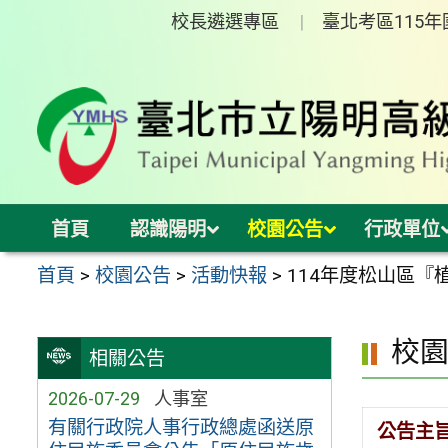
跳
校長遴選專區
臺北考區115
至
主
要
內
容
區
首頁
認識陽明
校園公告
行政單位
首頁
>
校園公告
>
活動快報
>
114年度松山區『
校
相關公告
2026-07-29
人事室
有關行政院人事行政總處函送原
公告主