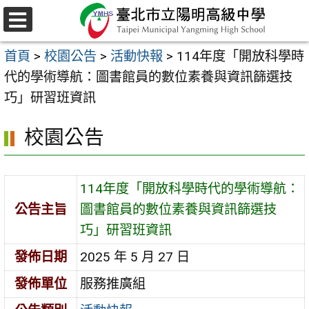
跳
至
選
主
單
首頁
>
校園公告
>
活動快報
>
114年度「開放科學時
要
代的學術導航：圖書館員的數位素養與資訊篩選技
內
巧」研習班資訊
容
區
校園公告
114年度「開放科學時代的學術導航：
公告主旨
圖書館員的數位素養與資訊篩選技
巧」研習班資訊
發佈日期
2025 年 5 月 27 日
發佈單位
服務推廣組