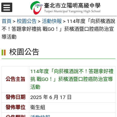
跳
至
選
主
單
首頁
>
校園公告
>
活動快報
>
114年度「向菸檳酒說
要
不！答題拿好禮挑 戰GO！」菸檳酒暨口腔癌防治宣
內
導活動
容
區
校園公告
114年度「向菸檳酒說不！答題拿好禮
公告主旨
挑 戰GO！」菸檳酒暨口腔癌防治宣導
活動
發佈日期
2025 年 6 月 17 日
發佈單位
衛生組