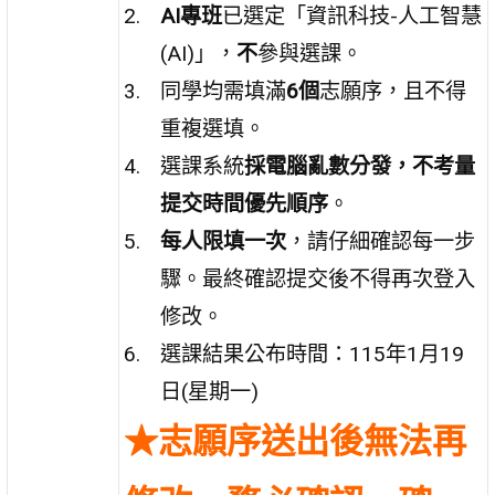
AI專班
已選定「資訊科技-人工智慧
(AI)」，
不
參與選課。
同學均需填滿
6個
志願序，且不得
重複選填。
選課系統
採電腦亂數分發，不考量
提交時間優先順序
。
每人限填一次
，請仔細確認每一步
驟。最終確認提交後不得再次登入
修改。
選課結果公布時間：115年1月19
日(星期一)
★志願序送出後無法再