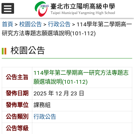
跳
至
選
主
單
首頁
>
校園公告
>
行政公告
>
114學年第二學期高一
要
研究方法專題志願選填說明(101-112)
內
容
校園公告
區
114學年第二學期高一研究方法專題志
公告主旨
願選填說明(101-112)
發佈日期
2025 年 12 月 23 日
發佈單位
課務組
公告類別
行政公告
公告等級