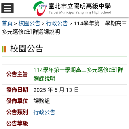
跳
至
選
主
單
首頁
>
校園公告
>
行政公告
>
114學年第一學期高三
要
多元選修C班群選課說明
內
容
校園公告
區
114學年第一學期高三多元選修C班群
公告主旨
選課說明
發佈日期
2025 年 5 月 13 日
發佈單位
課務組
公告類別
行政公告
公告等級