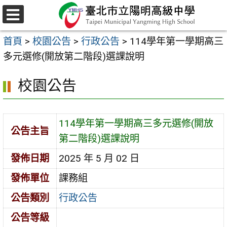
跳
至
選
主
單
首頁
>
校園公告
>
行政公告
>
114學年第一學期高三
要
多元選修(開放第二階段)選課說明
內
容
校園公告
區
114學年第一學期高三多元選修(開放
公告主旨
第二階段)選課說明
發佈日期
2025 年 5 月 02 日
發佈單位
課務組
公告類別
行政公告
公告等級