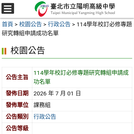
跳
至
選
主
單
首頁
>
校園公告
>
行政公告
>
114學年校訂必修專題
要
研究轉組申請成功名單
內
容
校園公告
區
114學年校訂必修專題研究轉組申請成
公告主旨
功名單
發佈日期
2026 年 7 月 01 日
發佈單位
課務組
公告類別
行政公告
公告等級