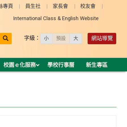
絲專頁
員生社
家長會
校友會
International Class & English Website
送出
字級：
網站導覽
小
預設
大
搜
尋：
校園ｅ化服務
學校行事曆
新生專區