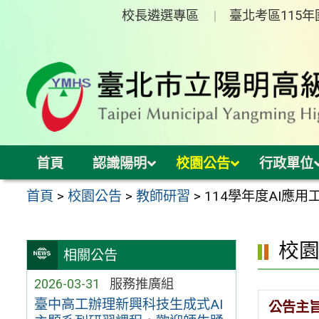
跳
校長遴選專區
臺北考區115
至
主
要
內
容
區
首頁
認識陽明
校園公告
行政單位
首頁
>
校園公告
>
教師研習
>
114學年度AI應用
校
相關公告
2026-03-31
服務推廣組
臺中高工辦理新興科技生成式AI
公告主