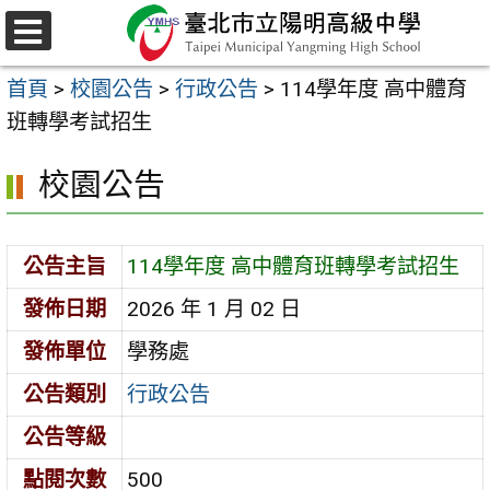
跳
至
選
主
單
首頁
>
校園公告
>
行政公告
>
114學年度 高中體育
要
班轉學考試招生
內
容
校園公告
區
公告主旨
114學年度 高中體育班轉學考試招生
發佈日期
2026 年 1 月 02 日
發佈單位
學務處
公告類別
行政公告
公告等級
點閱次數
500