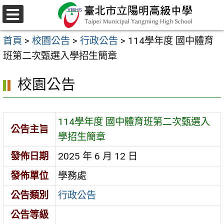
跳
至
選
主
單
首頁
>
校園公告
>
行政公告
>
114學年度 國中體育
要
班第二次甄選入學招生簡章
內
容
校園公告
區
114學年度 國中體育班第二次甄選入
公告主旨
學招生簡章
發佈日期
2025 年 6 月 12 日
發佈單位
學務處
公告類別
行政公告
公告等級