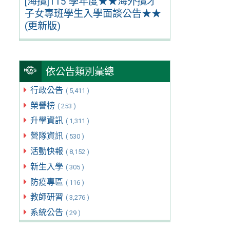
[海攬]115 學年度★★海外攬才
子女專班學生入學面談公告★★
(更新版)
依公告類別彙總
行政公告
( 5,411 )
榮譽榜
( 253 )
升學資訊
( 1,311 )
營隊資訊
( 530 )
活動快報
( 8,152 )
新生入學
( 305 )
防疫專區
( 116 )
教師研習
( 3,276 )
系統公告
( 29 )