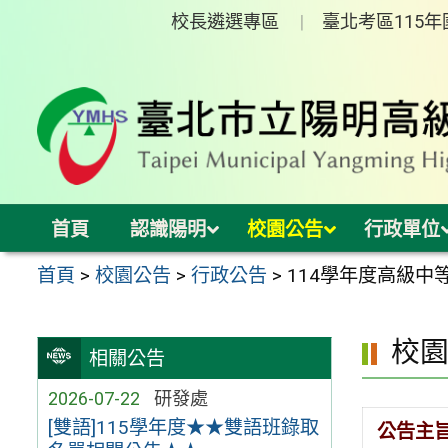
跳
校長遴選專區
臺北考區115
至
主
要
內
容
區
首頁
認識陽明
校園公告
行政單位
首頁
>
校園公告
>
行政公告
>
114學年度高級
校
相關公告
2026-07-22
研發處
[雙語]115學年度★★雙語班錄取
公告主