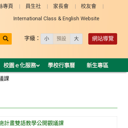
絲專頁
員生社
家長會
校友會
International Class & English Website
送出
字級：
網站導覽
小
預設
大
搜
尋：
校園ｅ化服務
學校行事曆
新生專區
議課
實施計畫雙語教學公開觀議課