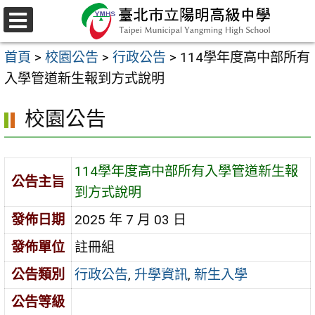
跳
至
選
主
單
首頁
>
校園公告
>
行政公告
>
114學年度高中部所有
要
入學管道新生報到方式說明
內
容
校園公告
區
114學年度高中部所有入學管道新生報
公告主旨
到方式說明
發佈日期
2025 年 7 月 03 日
發佈單位
註冊組
公告類別
行政公告
,
升學資訊
,
新生入學
公告等級