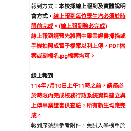
報到方式：
本校採線上報到及實體說明
會方式，
線上報到每位學生均必須於時
限前完成
。
(線上報到務必完成)
線上報到請預先將國中畢業證書掃描或
手機拍照成電子檔案以利上傳，PDF檔
案或副檔名.jpg檔案均可。
線上報到
114
年
7
月
10
日上午
11
時之前，請務必
於時限內完成校務行政系統資料建立與
上傳畢業證書供查驗，所有新生均應完
成。
報到序號請參考附件，免試入學榜單於